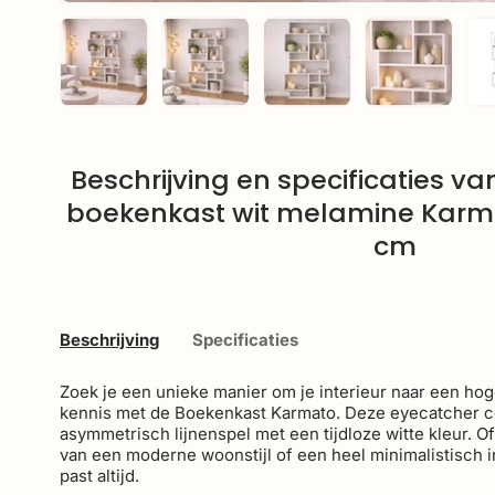
Laad afbeelding 1 in gallerij-weergave
Laad afbeelding 2 in gallerij-weerga
Laad afbeelding 3 in ga
Laad afbee
Beschrijving en specificaties 
boekenkast wit melamine Karma
cm
Beschrijving
Specificaties
Zoek je een unieke manier om je interieur naar een hog
kennis met de Boekenkast Karmato. Deze eyecatcher c
asymmetrisch lijnenspel met een tijdloze witte kleur. O
van een moderne woonstijl of een heel minimalistisch i
past altijd.