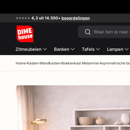
Ga naar inhoud
⭐⭐⭐⭐⭐
4,3 uit 14.500+
beoordelingen
Zoeken
Zoeken
Zitmeubelen
Banken
Tafels
Lampen
Home
›
Kasten
›
Wandkasten
›
Boekenkast Melamine
›
Asymmetrische bo