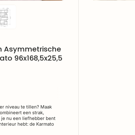
ve
llerij-weergave
lding 4 in gallerij-weergave
Laad afbeelding 5 in gallerij-weergave
van Asymmetrische
to 96x168,5x25,5
er niveau te tillen? Maak
ombineert een strak,
f je nu een liefhebber bent
nterieur hebt: de Karmato