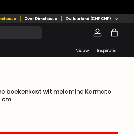
Land/Regio
mehouse
alen
Over Dimehouse
Zwitserland (CHF CHF)
Inloggen
Tas
Nieuw
Inspiratie
e boekenkast wit melamine Karmato
5 cm