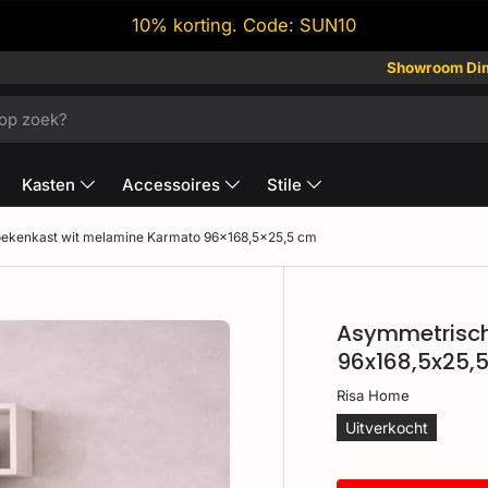
10% korting. Code: SUN10
✔
Showroom Di
Achteraf bet
Kasten
Accessoires
Stile
ekenkast wit melamine Karmato 96x168,5x25,5 cm
Asymmetrisch
96x168,5x25,
Risa Home
Uitverkocht