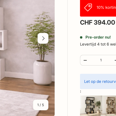
10% korti
CHF 394.00
Pre-order nu!
Volgende
Levertijd 4 tot 6 w
Aantal
-
Let op de retourv
:
van
1
/
5