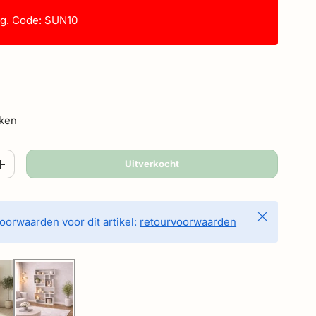
ng. Code: SUN10
eken
Uitverkocht
+
Sluiten
oorwaarden voor dit artikel:
retourvoorwaarden