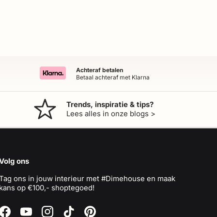
Achteraf betalen
Betaal achteraf met Klarna
Trends, inspiratie & tips?
Lees alles in onze blogs >
Volg ons
Tag ons in jouw interieur met #Dimehouse en maak
kans op €100,- shoptegoed!
Facebook
YouTube
Instagram
TikTok
Pinterest