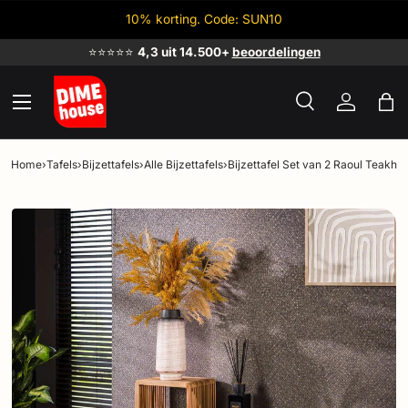
10% korting. Code: SUN10
Ga naar inhoud
⭐⭐⭐⭐⭐
4,3 uit 14.500+
beoordelingen
Menu
Zoeken
Inloggen
Tas
Zoeken
Zoeken
Home
›
Tafels
›
Bijzettafels
›
Alle Bijzettafels
›
Bijzettafel Set van 2 Raoul Teakho