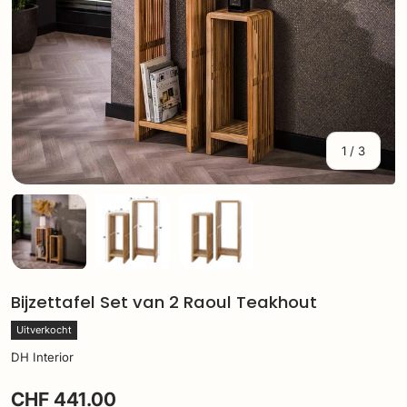
van
1
/
3
Laad afbeelding 1 in gallerij-weergave
Laad afbeelding 2 in gallerij-weergave
Laad afbeelding 3 in gallerij
Bijzettafel Set van 2 Raoul Teakhout
Uitverkocht
DH Interior
CHF 441.00