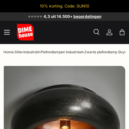
10% korting. Code: SUN10
Ga naar inhoud
⭐⭐⭐⭐⭐
4,3 uit 14.500+
beoordelingen
Menu
Zoeken
Inloggen
Tas
Zoeken
Zoeken
Home
›
Stile
›
Industriell
›
Plafondlampen Industrieel
›
Zwarte plafondlamp Skyle