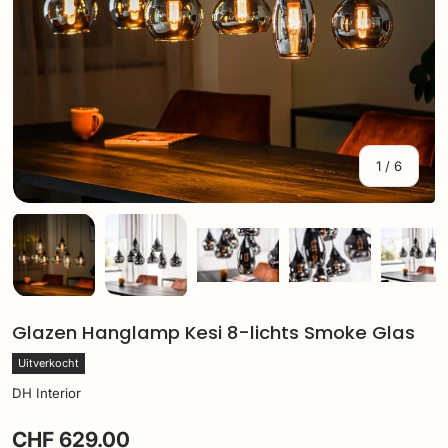
van
1
/
6
Laad afbeelding 1 in gallerij-weergave
Laad afbeelding 2 in gallerij-weergave
Laad afbeelding 3 in gallerij
Laad afbeelding 
Laa
Glazen Hanglamp Kesi 8-lichts Smoke Glas
Uitverkocht
DH Interior
CHF 629.00