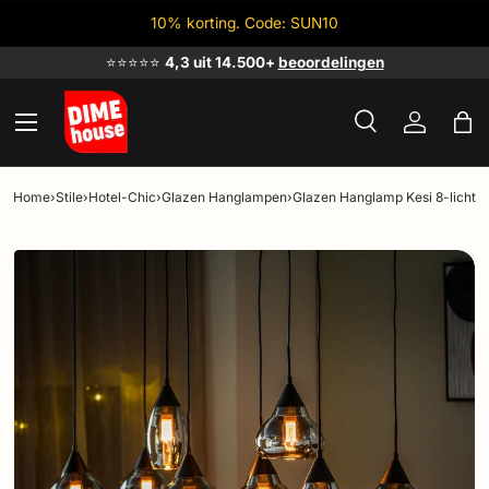
10% korting. Code: SUN10
Ga naar inhoud
⭐⭐⭐⭐⭐
4,3 uit 14.500+
beoordelingen
Menu
Zoeken
Inloggen
Tas
Zoeken
Zoeken
Home
›
Stile
›
Hotel-Chic
›
Glazen Hanglampen
›
Glazen Hanglamp Kesi 8-lichts