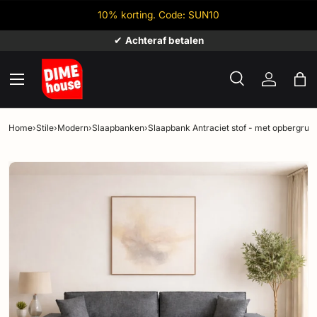
10% korting. Code: SUN10
Ga naar inhoud
✔
Achteraf betalen
Menu
Zoeken
Inloggen
Tas
Zoeken
Zoeken
Home
›
Stile
›
Modern
›
Slaapbanken
›
Slaapbank Antraciet stof - met opbergruim