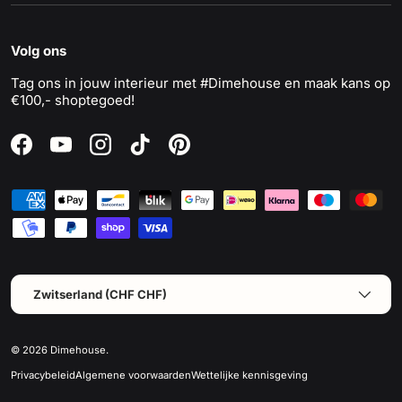
Volg ons
Tag ons in jouw interieur met #Dimehouse en maak kans op
€100,- shoptegoed!
Facebook
YouTube
Instagram
TikTok
Pinterest
Geaccepteerde betaalmethoden
Land/Regio
Zwitserland (CHF CHF)
© 2026
Dimehouse
.
Privacybeleid
Algemene voorwaarden
Wettelijke kennisgeving