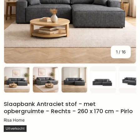
van
1
/
16
Laad afbeelding 1 in gallerij-weergave
Laad afbeelding 2 in gallerij-weergave
Laad afbeelding 3 in gallerij
Laad afbeelding 
Laa
Slaapbank Antraciet stof - met
opbergruimte - Rechts - 260 x 170 cm - Pirlo
Risa Home
Uitverkocht