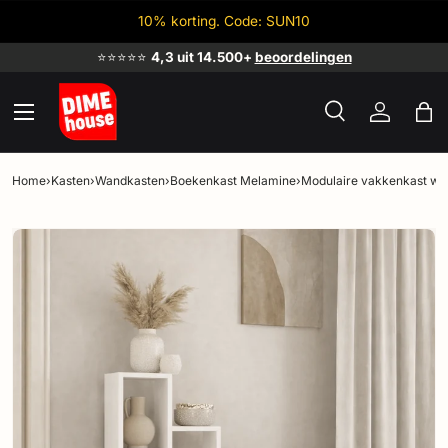
10% korting. Code: SUN10
Ga naar inhoud
⭐⭐⭐⭐⭐
4,3 uit 14.500+
beoordelingen
Menu
Zoeken
Inloggen
Tas
Zoeken
Zoeken
Home
›
Kasten
›
Wandkasten
›
Boekenkast Melamine
›
Modulaire vakkenkast wi