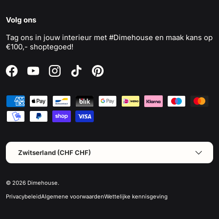
Volg ons
Tag ons in jouw interieur met #Dimehouse en maak kans op
€100,- shoptegoed!
Facebook
YouTube
Instagram
TikTok
Pinterest
Geaccepteerde betaalmethoden
Land/Regio
Zwitserland (CHF CHF)
© 2026
Dimehouse
.
Privacybeleid
Algemene voorwaarden
Wettelijke kennisgeving