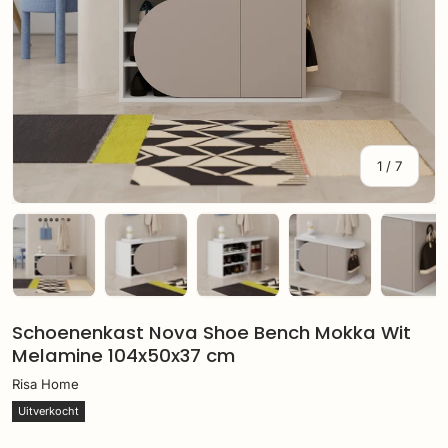
van
1
/
7
Laad afbeelding 1 in gallerij-weergave
Laad afbeelding 2 in gallerij-weergave
Laad afbeelding 3 in gallerij
Laad afbeelding 
Laa
Schoenenkast Nova Shoe Bench Mokka Wit
Melamine 104x50x37 cm
Risa Home
Uitverkocht