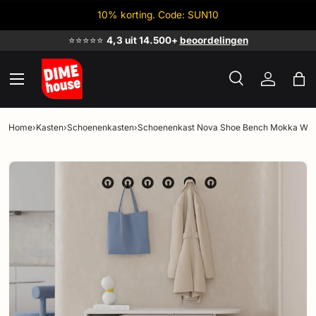
10% korting. Code: SUN10
Ga naar inhoud
⭐⭐⭐⭐⭐
4,3 uit 14.500+
beoordelingen
Menu
Zoeken
Inloggen
Tas
Zoeken
Zoeken
Home
›
Kasten
›
Schoenenkasten
›
Schoenenkast Nova Shoe Bench Mokka Wit