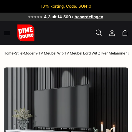
10% korting. Code: SUN10
Ga naar inhoud
✔
Achteraf betalen
Menu
Zoeken
Inloggen
Tas
Zoeken
Zoeken
Home
›
Stile
›
Modern
›
TV Meubel Wit
›
TV Meubel Lord Wit Zilver Melamine 1